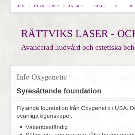
HEM
INJEKTIONER
ANSIKTE
LASER
IPL
BE
RÄTTVIKS LASER - O
Avancerad hudvård och estetiska beh
Info Oxygenetic
Syresättande foundation
Flytande foundation från Oxygenetix i USA. D
ovanliga egenskaper.
Vattenbeständig
Sätter inte igen porerna, låter huden anda