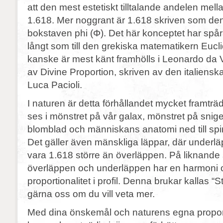
att den mest estetiskt tilltalande andelen mella
1.618. Mer noggrant är 1.618 skriven som de
bokstaven phi (Φ). Det här konceptet har spåra
långt som till den grekiska matematikern Eucl
kanske är mest känt framhölls i Leonardo da Vin
av Divine Proportion, skriven av den italiens
Luca Pacioli.
I naturen är detta förhållandet mycket framtr
ses i mönstret på vår galax, mönstret på snigel
blomblad och människans anatomi ned till spi
Det gäller även mänskliga läppar, där underlä
vara 1.618 större än överläppen. På liknande 
överläppen och underläppen har en harmoni 
proportionalitet i profil. Denna brukar kallas “S
gärna oss om du vill veta mer.
Med dina önskemål och naturens egna proport