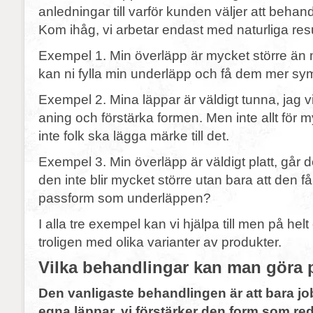
anledningar till varför kunden väljer att behand
Kom ihåg, vi arbetar endast med naturliga resu
Exempel 1. Min överläpp är mycket större än 
kan ni fylla min underläpp och få dem mer s
Exempel 2. Mina läppar är väldigt tunna, jag vi
aning och förstärka formen. Men inte allt för my
inte folk ska lägga märke till det.
Exempel 3. Min överläpp är väldigt platt, går de
den inte blir mycket större utan bara att den 
passform som underläppen?
I alla tre exempel kan vi hjälpa till men på helt
troligen med olika varianter av produkter.
Vilka behandlingar kan man göra 
Den vanligaste behandlingen är att bara j
egna läppar, vi förstärker den form som re