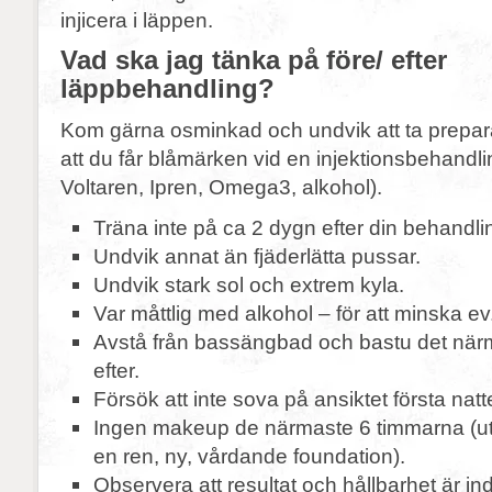
injicera i läppen.
Vad ska jag tänka på före/ efter
läppbehandling?
Kom gärna osminkad och undvik att ta prepar
att du får blåmärken vid en injektionsbehandlin
Voltaren, Ipren, Omega3, alkohol).
Träna inte på ca 2 dygn efter din behandli
Undvik annat än fjäderlätta pussar.
Undvik stark sol och extrem kyla.
Var måttlig med alkohol – för att minska ev
Avstå från bassängbad och bastu det när
efter.
Försök att inte sova på ansiktet första natt
Ingen makeup de närmaste 6 timmarna (u
en ren, ny, vårdande foundation).
Observera att resultat och hållbarhet är ind