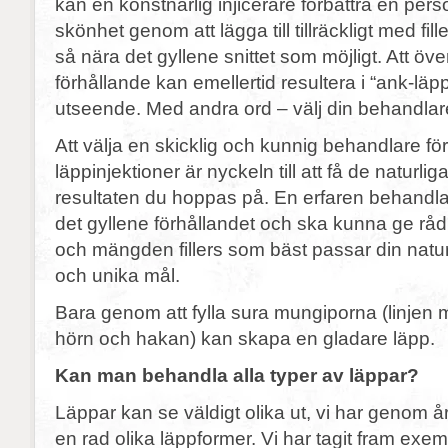
kan en konstnärlig injicerare förbättra en pers
skönhet genom att lägga till tillräckligt med fil
så nära det gyllene snittet som möjligt. Att öve
förhållande kan emellertid resultera i “ank-läppa
utseende. Med andra ord – välj din behandlar
Att välja en skicklig och kunnig behandlare fö
läppinjektioner är nyckeln till att få de naturlig
resultaten du hoppas på. En erfaren behandlar
det gyllene förhållandet och ska kunna ge rå
och mängden fillers som bäst passar din natur
och unika mål.
Bara genom att fylla sura mungiporna (linjen 
hörn och hakan) kan skapa en gladare läpp.
Kan man behandla alla typer av läppar?
Läppar kan se väldigt olika ut, vi har genom 
en rad olika läppformer. Vi har tagit fram exem