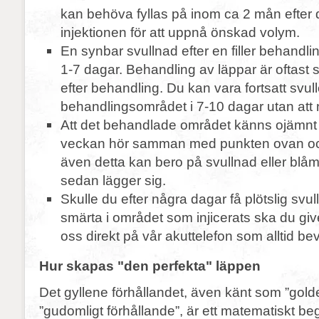
kan behöva fyllas på inom ca 2 mån efter 
injektionen för att uppnå önskad volym.
En synbar svullnad efter en filler behandli
1-7 dagar. Behandling av läppar är oftast
efter behandling. Du kan vara fortsatt svu
behandlingsområdet i 7-10 dagar utan att n
Att det behandlade området känns ojämnt 
veckan hör samman med punkten ovan och
även detta kan bero på svullnad eller bl
sedan lägger sig.
Skulle du efter några dagar få plötslig svu
smärta i området som injicerats ska du giv
oss direkt på vår akuttelefon som alltid be
Hur skapas "den perfekta" läppen
Det gyllene förhållandet, även känt som ”golden
”gudomligt förhållande”, är ett matematiskt 