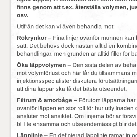
finns genom att t.ex. återställa volymen, j
osv.
Utifrån det kan vi även behandla mot:
Rökrynkor
– Fina linjer ovanför munnen kan 
sätt. Det behövs dock nästan alltid en kombina
behandlingar, men grunden är alltid filler för bä
Öka läppvolymen
– Den sista delen av behan
mot volymförlust och här får du tillsammans 
injektionsspecialister diskutera förutsättningarn
att dina läppar ska få det bästa utseendet.
Filtrum & amorbåge
– Förutom läpparna har 
ovanför läppen en stor roll för hur utfyllnaden
ansluter mot ansiktet. Om linjerna börjar förs
bli lite ensamma och utseendemässigt blir det
Läpplinje
– En definierad läpplinje ramar in 