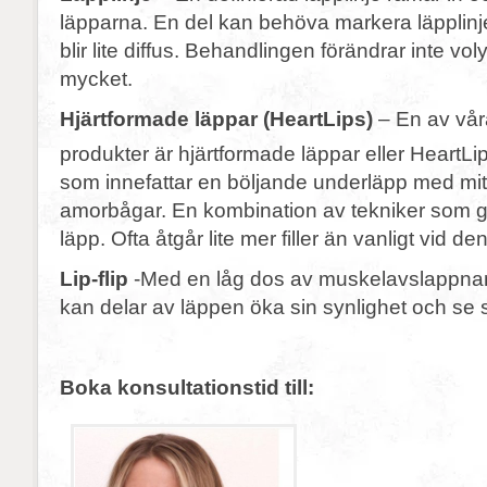
läpparna. En del kan behöva markera läpplin
blir lite diffus. Behandlingen förändrar inte vo
mycket.
Hjärtformade läppar (HeartLips)
– En av vår
produkter är hjärtformade läppar eller HeartLi
som innefattar en böljande underläpp med mitt
amorbågar. En kombination av tekniker som g
läpp. Ofta åtgår lite mer filler än vanligt vid 
Lip-flip
-Med en låg dos av muskelavslappna
kan delar av läppen öka sin synlighet och se stö
Boka konsultationstid till: