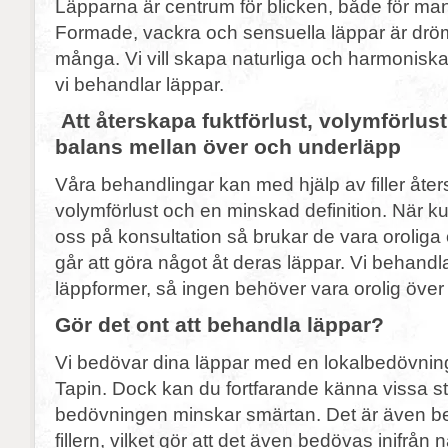
Läpparna är centrum för blicken, både för m
Formade, vackra och sensuella läppar är drö
många. Vi vill skapa naturliga och harmoniska 
vi behandlar läppar.
Att återskapa fuktförlust, volymförlus
balans mellan över och underläpp
Våra behandlingar kan med hjälp av filler åters
volymförlust och en minskad definition. När k
oss på konsultation så brukar de vara oroliga ö
går att göra något åt deras läppar. Vi behandla
läppformer, så ingen behöver vara orolig över a
Gör det ont att behandla läppar?
Vi bedövar dina läppar med en lokalbedövni
Tapin. Dock kan du fortfarande känna vissa s
bedövningen minskar smärtan. Det är även be
fillern, vilket gör att det även bedövas inifrån 